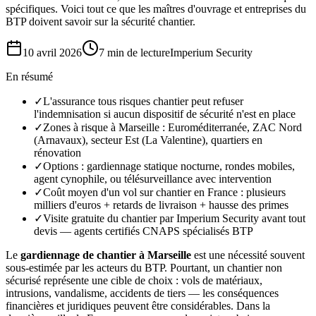
spécifiques. Voici tout ce que les maîtres d'ouvrage et entreprises du
BTP doivent savoir sur la sécurité chantier.
10 avril 2026
7 min
de lecture
Imperium Security
En résumé
✓
L'assurance tous risques chantier peut refuser
l'indemnisation si aucun dispositif de sécurité n'est en place
✓
Zones à risque à Marseille : Euroméditerranée, ZAC Nord
(Arnavaux), secteur Est (La Valentine), quartiers en
rénovation
✓
Options : gardiennage statique nocturne, rondes mobiles,
agent cynophile, ou télésurveillance avec intervention
✓
Coût moyen d'un vol sur chantier en France : plusieurs
milliers d'euros + retards de livraison + hausse des primes
✓
Visite gratuite du chantier par Imperium Security avant tout
devis — agents certifiés CNAPS spécialisés BTP
Le
gardiennage de chantier à Marseille
est une nécessité souvent
sous-estimée par les acteurs du BTP. Pourtant, un chantier non
sécurisé représente une cible de choix : vols de matériaux,
intrusions, vandalisme, accidents de tiers — les conséquences
financières et juridiques peuvent être considérables. Dans la