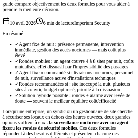
guide compare objectivement les deux formules pour vous aider à
prendre la meilleure décision.
10 avril 2026
6 min
de lecture
Imperium Security
En résumé
✓
Agent fixe de nuit : présence permanente, intervention
immédiate, gestion des accès nocturnes — mais coût plus
élevé
✓
Rondes mobiles : un agent couvre 4 à 8 sites par nuit, coûts
mutualisés, effet dissuasif par l'imprévisibilité des passages
✓
Agent fixe recommandé si : livraisons nocturnes, personnel
de nuit, surveillance active d'installations techniques
✓
Rondes recommandées si : site inoccupé la nuit, plusieurs
sites à couvrir, budget optimisé, priorité à la dissuasion
✓
Solution hybride possible : rondes + alarme avec levée de
doute — souvent le meilleur équilibre coût/efficacité
Lorsqu'une entreprise, un syndic ou un gestionnaire de site cherche
à sécuriser ses locaux en dehors des heures ouvrées, deux grandes
options s'offrent à eux :
la surveillance nocturne avec un agent
fixe
ou
les rondes de sécurité mobiles
. Ces deux formules
répondent à des besoins différents et présentent chacune des